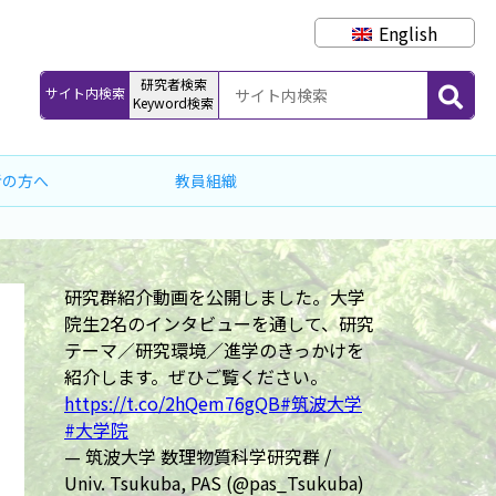
English
研究者検索
サイト内検索
Keyword検索
者の方へ
教員組織
研究群紹介動画を公開しました。大学
院生2名のインタビューを通して、研究
テーマ／研究環境／進学のきっかけを
紹介します。ぜひご覧ください。
https://t.co/2hQem76gQB
#筑波大学
#大学院
— 筑波大学 数理物質科学研究群 /
Univ. Tsukuba, PAS (@pas_Tsukuba)