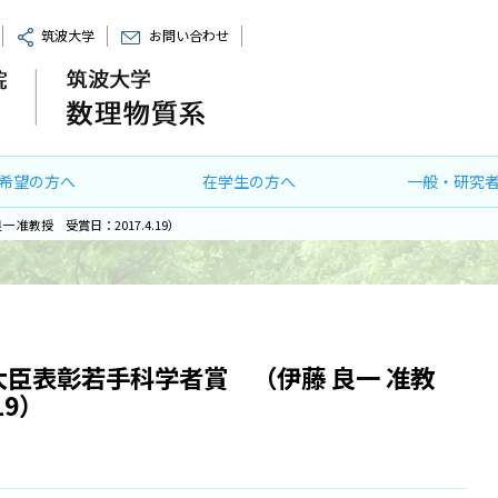
筑波大学
お問い合わせ
希望の方へ
在学生の方へ
一般・研究
准教授 受賞日：2017.4.19）
大臣表彰若手科学者賞 （伊藤 良一 准教
19）