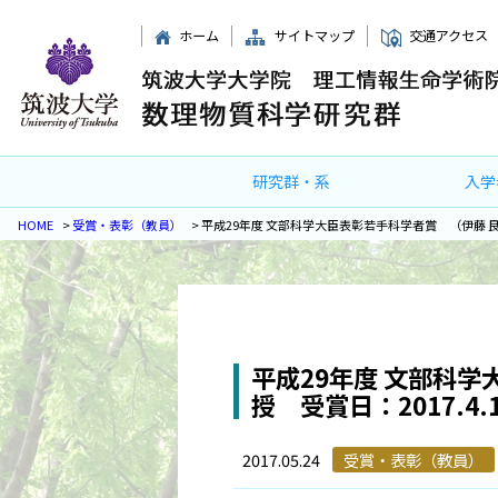
ホーム
サイトマップ
交通アクセス
研究群・系
入学
HOME
>
受賞・表彰（教員）
>
平成29年度 文部科学大臣表彰若手科学者賞 （伊藤 良一 
平成29年度 文部科学
授 受賞日：2017.4.
2017.05.24
受賞・表彰（教員）