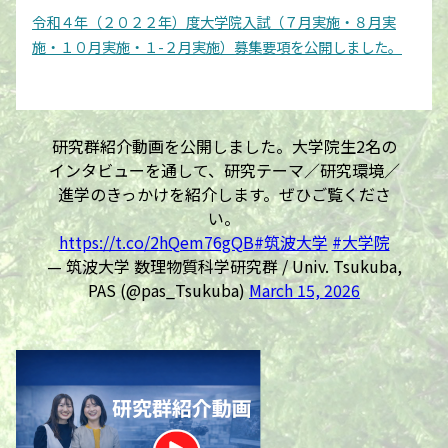
令和４年（２０２２年）度大学院入試（７月実施・８月実
施・１０月実施・１-２月実施）募集要項を公開しました。
研究群紹介動画を公開しました。大学院生2名の
インタビューを通して、研究テーマ／研究環境／
進学のきっかけを紹介します。ぜひご覧くださ
い。
https://t.co/2hQem76gQB
#筑波大学
#大学院
— 筑波大学 数理物質科学研究群 / Univ. Tsukuba,
PAS (@pas_Tsukuba)
March 15, 2026