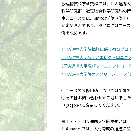
数理物質科学研究群では、TIA 連
科学研究群・数理物質科学研究科の博
本３コースでは、通常の学位（修士）
が定められており、修了者にはコース
修を求めます。
1.TIA連携大学院構想に係る教育プログ
2.TIA連携大学院ナノエレクトロニクス
3.TIA連携大学院パワーエレクトロニ
4.TIA連携大学院ナノグリーンコース修
○コースの履修申請については所属の
○その他お問い合わせがございましたら＜jim
（[at]を@に変更してください。）
※１・・・TIA 連携大学院構想とは
TIA-nano では、人材育成の推