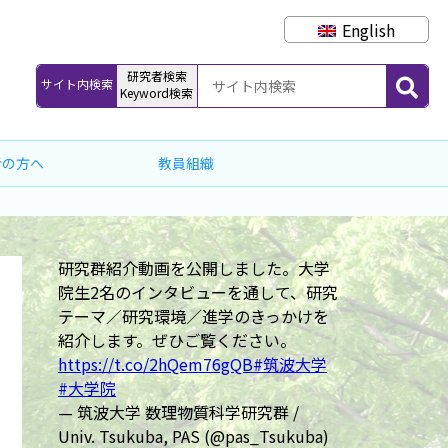
English
研究者検索
サイト内検索
Keyword検索
者の方へ
教員組織
研究群紹介動画を公開しました。大学
院生2名のインタビューを通して、研究
テーマ／研究環境／進学のきっかけを
紹介します。ぜひご覧ください。
https://t.co/2hQem76gQB
#筑波大学
#大学院
— 筑波大学 数理物質科学研究群 /
Univ. Tsukuba, PAS (@pas_Tsukuba)