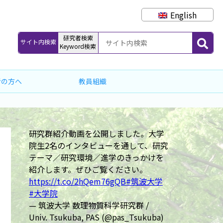
English
研究者検索
サイト内検索
Keyword検索
者の方へ
教員組織
研究群紹介動画を公開しました。大学
院生2名のインタビューを通して、研究
テーマ／研究環境／進学のきっかけを
紹介します。ぜひご覧ください。
https://t.co/2hQem76gQB
#筑波大学
#大学院
— 筑波大学 数理物質科学研究群 /
Univ. Tsukuba, PAS (@pas_Tsukuba)