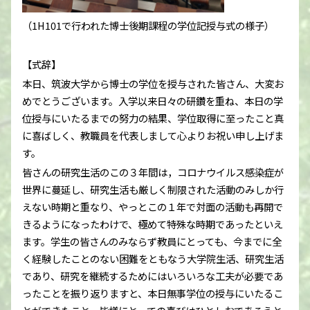
（1H101で行われた博士後期課程の学位記授与式の様子）
【式辞】
本日、筑波大学から博士の学位を授与された皆さん、大変お
めでとうございます。入学以来日々の研鑽を重ね、本日の学
位授与にいたるまでの努力の結果、学位取得に至ったこと真
に喜ばしく、教職員を代表しまして心よりお祝い申し上げま
す。
皆さんの研究生活のこの３年間は，コロナウイルス感染症が
世界に蔓延し、研究生活も厳しく制限された活動のみしか行
えない時期と重なり、やっとこの１年で対面の活動も再開で
きるようになったわけで、極めて特殊な時期であったといえ
ます。学生の皆さんのみならず教員にとっても、今までに全
く経験したことのない困難をともなう大学院生活、研究生活
であり、研究を継続するためにはいろいろな工夫が必要であ
ったことを振り返りますと、本日無事学位の授与にいたるこ