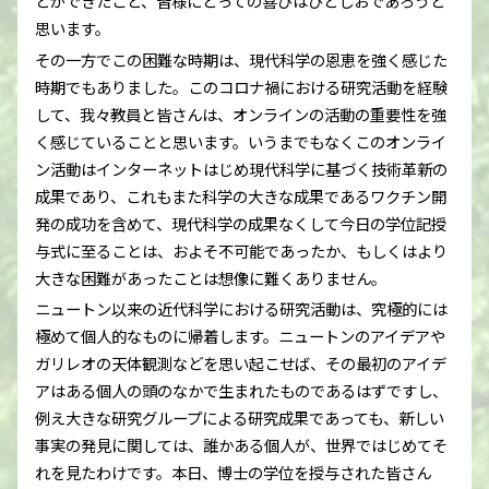
とができたこと、皆様にとっての喜びはひとしおであろうと
思います。
その一方でこの困難な時期は、現代科学の恩恵を強く感じた
時期でもありました。このコロナ禍における研究活動を経験
して、我々教員と皆さんは、オンラインの活動の重要性を強
く感じていることと思います。いうまでもなくこのオンライ
ン活動はインターネットはじめ現代科学に基づく技術革新の
成果であり、これもまた科学の大きな成果であるワクチン開
発の成功を含めて、現代科学の成果なくして今日の学位記授
与式に至ることは、およそ不可能であったか、もしくはより
大きな困難があったことは想像に難くありません。
ニュートン以来の近代科学における研究活動は、究極的には
極めて個人的なものに帰着します。ニュートンのアイデアや
ガリレオの天体観測などを思い起こせば、その最初のアイデ
アはある個人の頭のなかで生まれたものであるはずですし、
例え大きな研究グループによる研究成果であっても、新しい
事実の発見に関しては、誰かある個人が、世界ではじめてそ
れを見たわけです。本日、博士の学位を授与された皆さん