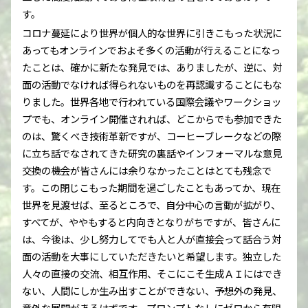
す。
コロナ蔓延により世界が個人的な世界に引きこもった状況に
あってもオンラインでおよそ多くの活動が行えることになっ
たことは、確かに新たな発見では、ありましたが、逆に、対
面の活動でなければ得られないものを再認識することにもな
りました。世界各地で行われている国際会議やワークショッ
プでも、オンライン開催されれば、どこからでも参加できた
のは、驚くべき技術革新ですが、コーヒーブレークなどの際
に立ち話でなされてきた研究の裏話やインフォーマルな意見
交換の機会が皆さんには余りなかったことはとても残念で
す。この閉じこもった期間を過ごしたこともあってか、現在
世界を見渡せば、至るところで、自分中心の言動が拡がり、
すべてが、ややもすると内向きとなりがちですが、皆さんに
は、今後は、少し努力してでも人と人が直接会って話合う対
面の活動を大事にしていただきたいと希望します。独立した
人々の直接の交流、相互作用、そこにこそ生成ＡＩにはでき
ない、人間にしか生み出すことができない、予想外の発見、
意外な展開があるはずです。プロンプトなしにゼロから有限