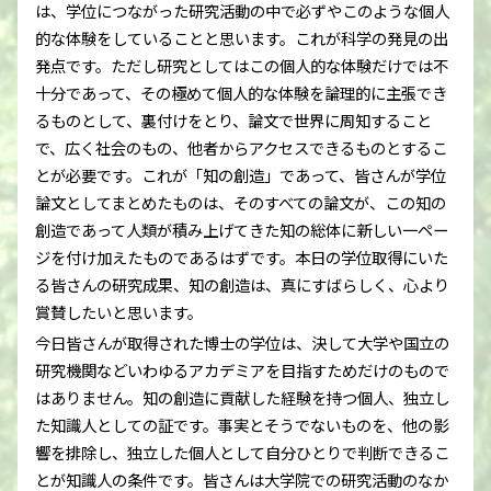
は、学位につながった研究活動の中で必ずやこのような個人
的な体験をしていることと思います。これが科学の発見の出
発点です。ただし研究としてはこの個人的な体験だけでは不
十分であって、その極めて個人的な体験を論理的に主張でき
るものとして、裏付けをとり、論文で世界に周知すること
で、広く社会のもの、他者からアクセスできるものとするこ
とが必要です。これが「知の創造」であって、皆さんが学位
論文としてまとめたものは、そのすべての論文が、この知の
創造であって人類が積み上げてきた知の総体に新しい一ペー
ジを付け加えたものであるはずです。本日の学位取得にいた
る皆さんの研究成果、知の創造は、真にすばらしく、心より
賞賛したいと思います。
今日皆さんが取得された博士の学位は、決して大学や国立の
研究機関などいわゆるアカデミアを目指すためだけのもので
はありません。知の創造に貢献した経験を持つ個人、独立し
た知識人としての証です。事実とそうでないものを、他の影
響を排除し、独立した個人として自分ひとりで判断できるこ
とが知識人の条件です。皆さんは大学院での研究活動のなか