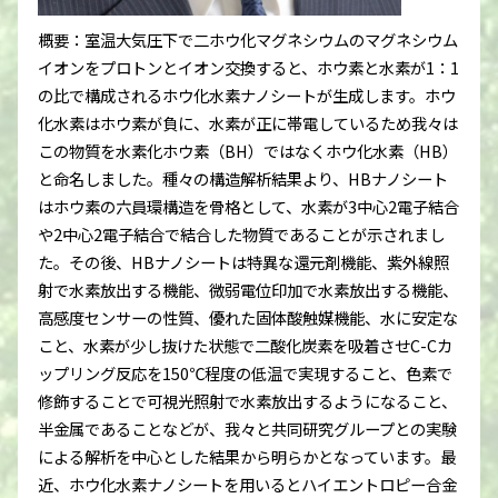
概要：室温大気圧下で二ホウ化マグネシウムのマグネシウム
イオンをプロトンとイオン交換すると、ホウ素と水素が1：1
の比で構成されるホウ化水素ナノシートが生成します。ホウ
化水素はホウ素が負に、水素が正に帯電しているため我々は
この物質を水素化ホウ素（BH）ではなくホウ化水素（HB）
と命名しました。種々の構造解析結果より、HBナノシート
はホウ素の六員環構造を骨格として、水素が3中心2電子結合
や2中心2電子結合で結合した物質であることが示されまし
た。その後、HBナノシートは特異な還元剤機能、紫外線照
射で水素放出する機能、微弱電位印加で水素放出する機能、
高感度センサーの性質、優れた固体酸触媒機能、水に安定な
こと、水素が少し抜けた状態で二酸化炭素を吸着させC-Cカ
ップリング反応を150℃程度の低温で実現すること、色素で
修飾することで可視光照射で水素放出するようになること、
半金属であることなどが、我々と共同研究グループとの実験
による解析を中心とした結果から明らかとなっています。最
近、ホウ化水素ナノシートを用いるとハイエントロピー合金