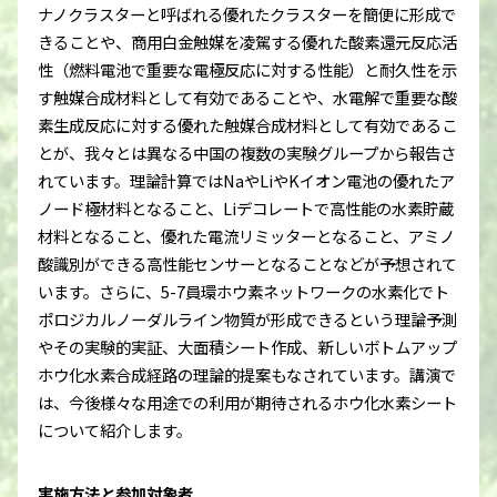
ナノクラスターと呼ばれる優れたクラスターを簡便に形成で
きることや、商用白金触媒を凌駕する優れた酸素還元反応活
性（燃料電池で重要な電極反応に対する性能）と耐久性を示
す触媒合成材料として有効であることや、水電解で重要な酸
素生成反応に対する優れた触媒合成材料として有効であるこ
とが、我々とは異なる中国の複数の実験グループから報告さ
れています。理論計算ではNaやLiやKイオン電池の優れたア
ノード極材料となること、Liデコレートで高性能の水素貯蔵
材料となること、優れた電流リミッターとなること、アミノ
酸識別ができる高性能センサーとなることなどが予想されて
います。さらに、5-7員環ホウ素ネットワークの水素化でト
ポロジカルノーダルライン物質が形成できるという理論予測
やその実験的実証、大面積シート作成、新しいボトムアップ
ホウ化水素合成経路の理論的提案もなされています。講演で
は、今後様々な用途での利用が期待されるホウ化水素シート
について紹介します。
実施方法と参加対象者