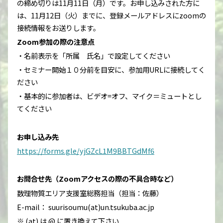
の締め切りは11月11日（月）です。お申し込みされた方に
は、11月12日（火）までに、登録メールアドレスにzoomの
接続情報をお送りします。
Zoom
参加の際の注意点
・名前表示を「所属 氏名」で設定してください
・セミナー開始１０分前を目安に、参加用URLに接続してく
ださい
・基本的に参加者は、ビデオ=オフ、マイク＝ミュートとし
てください
お申し込み先
https://forms.gle/yjGZcL1M9BBTGdMf6
お問合せ先（Zoomアクセスの際の不具合時など）
数理物質エリア支援室総務担当（担当：佐藤）
E-mail： suurisoumu(at)un.tsukuba.ac.jp
※ (at) は @ に置き換えて下さい