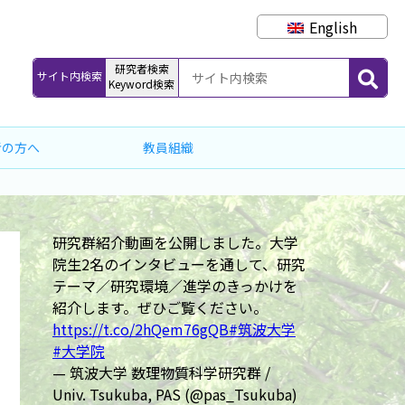
English
研究者検索
サイト内検索
Keyword検索
者の方へ
教員組織
研究群紹介動画を公開しました。大学
院生2名のインタビューを通して、研究
テーマ／研究環境／進学のきっかけを
紹介します。ぜひご覧ください。
https://t.co/2hQem76gQB
#筑波大学
#大学院
— 筑波大学 数理物質科学研究群 /
Univ. Tsukuba, PAS (@pas_Tsukuba)