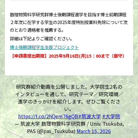
数理物質科学研究群博士後期課程進学を目指す博士前期課程
２年次に在学する学生の2025年度特別授業料免除について次
のとおり適格者を推薦する。
詳細は下記よりご確認ください。
博士後期課程学生支援プロジェクト
【申請書提出期限】2025年9月16日(月)15：00まで（厳守）
研究群紹介動画を公開しました。大学院生2名の
インタビューを通して、研究テーマ／研究環境／
進学のきっかけを紹介します。ぜひご覧くださ
い。
https://t.co/2hQem76gQB
#筑波大学
#大学院
— 筑波大学 数理物質科学研究群 / Univ. Tsukuba,
PAS (@pas_Tsukuba)
March 15, 2026