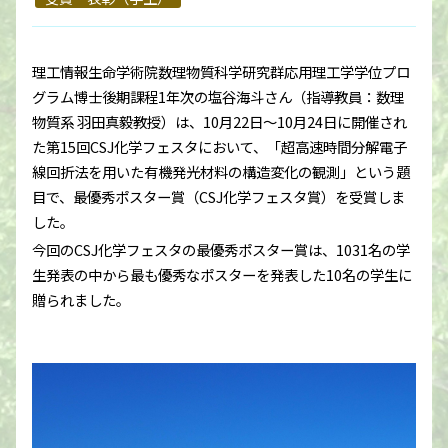
理工情報生命学術院数理物質科学研究群応用理工学学位プロ
グラム博士後期課程1年次の塩谷海斗さん（指導教員：数理
物質系 羽田真毅教授）は、10月22日～10月24日に開催され
た第15回CSJ化学フェスタにおいて、「超高速時間分解電子
線回折法を用いた有機発光材料の構造変化の観測」という題
目で、最優秀ポスター賞（CSJ化学フェスタ賞）を受賞しま
した。
今回のCSJ化学フェスタの最優秀ポスター賞は、1031名の学
生発表の中から最も優秀なポスターを発表した10名の学生に
贈られました。