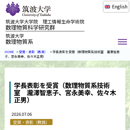
English
筑波大学大学院 理工情報生命学術院
数理物質科学研究群
筑波大学
数理物質系
HOME
>
受賞・表彰（教員）
>
学長表彰を受賞（数理物質系技術室 瀧澤智恵
子、宮永美幸、佐々木正男）
学長表彰を受賞（数理物質系技術
室 瀧澤智恵子、宮永美幸、佐々木
正男）
2026.07.06
受賞・表彰（教員）