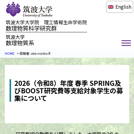
English
筑波大学大学院 理工情報生命学術院
数理物質科学研究群
筑波大学
数理物質系
HOME
>
投稿者:
abe.noriko.ft
2026（令和8）年度 春季 SPRING及
びBOOST研究費等支給対象学生の募
集について
研究群紹介動画を公開しました。大学院生2名の